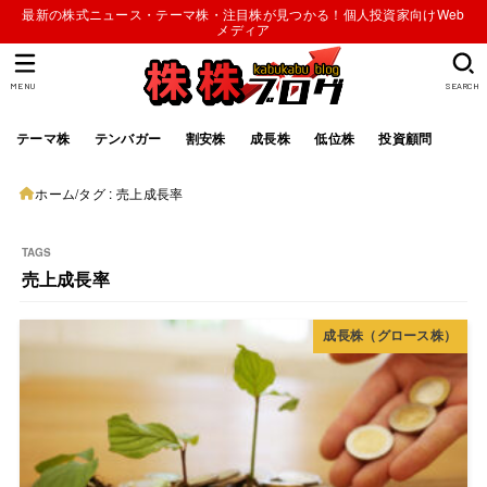
最新の株式ニュース・テーマ株・注目株が見つかる！個人投資家向けWeb
メディア
MENU
SEARCH
テーマ株
テンバガー
割安株
成長株
低位株
投資顧問
ホーム
タグ : 売上成長率
売上成長率
成長株（グロース株）