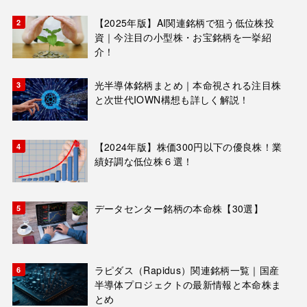
【2025年版】AI関連銘柄で狙う低位株投
資｜今注目の小型株・お宝銘柄を一挙紹
介！
光半導体銘柄まとめ｜本命視される注目株
と次世代IOWN構想も詳しく解説！
【2024年版】株価300円以下の優良株！業
績好調な低位株６選！
データセンター銘柄の本命株【30選】
ラピダス（Rapidus）関連銘柄一覧｜国産
半導体プロジェクトの最新情報と本命株ま
とめ